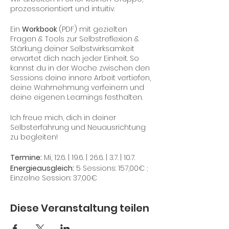
prozessorientiert und intuitiv.
Ein
Workbook
(PDF) mit gezielten
Fragen & Tools zur Selbstreflexion &
Stärkung deiner Selbstwirksamkeit
erwartet dich nach jeder Einheit. So
kannst du in der Woche zwischen den
Sessions deine innere Arbeit vertiefen,
deine Wahrnehmung verfeinern und
deine eigenen Learnings festhalten.
Ich freue mich, dich in deiner
Selbsterfahrung und Neuausrichtung
zu begleiten!
Termine:
Mi, 12.6. | 19.6. | 26.6. | 3.7. | 10.7.
Energieausgleich:
5 Sessions: 157,00€ ;
Einzelne Session: 37,00€
Diese Veranstaltung teilen