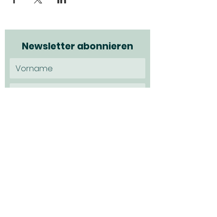
Newsletter abonnieren
Ich möchte den Newsletter
abonnieren und habe die
Datenschutzerklärung zur Kenntns
genommen.
Datenschutz