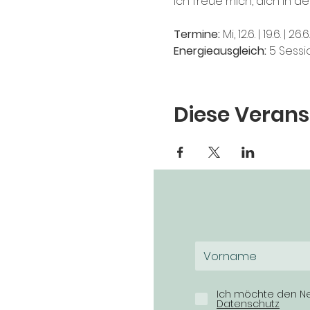
Ich freue mich, dich in 
Termine:
Mi, 12.6. | 19.6. | 26.6. 
Energieausgleich:
5 Sessio
Diese Verans
Ich möchte den Ne
Datenschutz