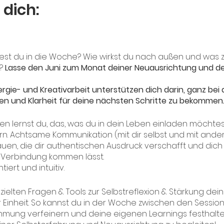
 dich:
test du in die Woche? Wie wirkst du nach außen und was 
n?
Lasse den Juni zum Monat deiner Neuausrichtung und d
rgie- und Kreativarbeit unterstützen dich darin, ganz bei
rken und Klarheit für deine nächsten Schritte zu bekommen
lernst du, das, was du in dein Leben einladen möchtest,
rn. Achtsame Kommunikation (mit dir selbst und mit ander
uen, die dir authentischen Ausdruck verschafft und dich
n Verbindung kommen lässt.
iert und intuitiv.
ezielten Fragen & Tools zur Selbstreflexion & Stärkung dei
 Einheit. So kannst du in der Woche zwischen den Session
hmung verfeinern und deine eigenen Learnings festhalte