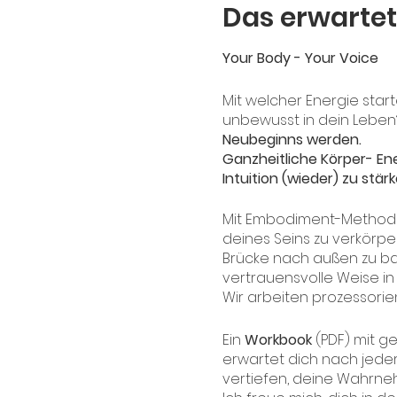
Das erwartet
Your Body - Your Voice
Mit welcher Energie star
unbewusst in dein Lebe
Neubeginns werden.
Ganzheitliche Körper- Ene
Intuition (wieder) zu stä
Mit Embodiment-Methoden 
deines Seins zu verkörpe
Brücke nach außen zu ba
vertrauensvolle Weise i
Wir arbeiten prozessorient
Ein
Workbook
(PDF) mit g
erwartet dich nach jeder
vertiefen, deine Wahrne