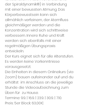
der Spiraldynamik®) in Verbindung 
mit einer bewussten Atmung. Das 
Körperbewusstsein kann sich 
allmählich verfeinern, der Atemfluss 
gleichmäßiger werden und die 
Konzentration wird sich schrittweise 
verbessern. Innere Ruhe und Kraft 
werden sich ebenfalls mit einer 
regelmäßigen Übungspraxis 
entwickeln. 
Der Kurs eignet sich für alle Alterstufen. 
Es werden keine Vorkenntnisse 
vorausgesetzt.
Die Einheiten in diesem Onlinekurs (via 
Zoom) bauen aufeinander auf und du 
erhältst  im Anschluss an die jeweilige 
Stunde die Videoaufzeichnung zum 
Üben für  zu Hause.
Termine: 9.9. | 16.9. | 23.9. | 30.9. | 7.10.
Preis: 5er Block: 63,00€