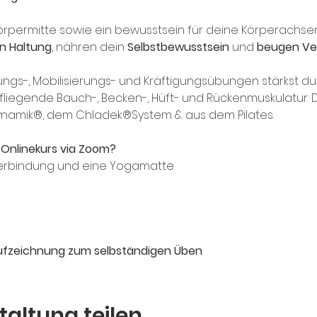
Körpermitte sowie ein bewusstsein für deine Körperachsen 
n Haltung
, nähren dein 
Selbstbewusstsein
 und 
beugen Ve
gs-, Mobilisierungs- und Kräftigungsübungen stärkst du 
fliegende Bauch-, Becken-, Hüft- und Rückenmuskulatur. Das
ldynamik®, dem Chladek®System & aus dem Pilates. 
Onlinekurs via Zoom?
verbindung und eine Yogamatte.
 
fzeichnung zum selbständigen Üben 
taltung teilen