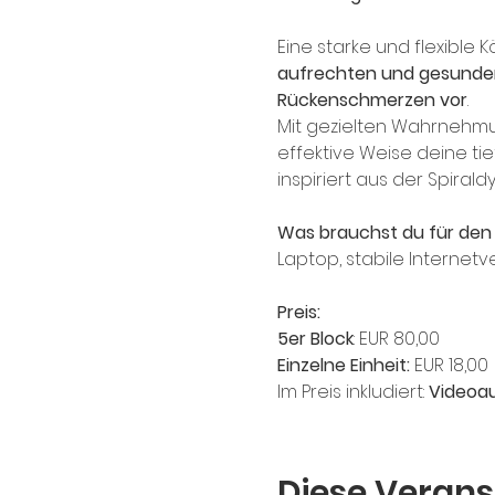
Eine starke und flexible 
aufrechten und gesunde
Rückenschmerzen vor
.
Mit gezielten Wahrnehmun
effektive Weise deine tie
inspiriert aus der Spira
Was brauchst du für den 
Laptop, stabile Internet
Preis:
5er Block
: EUR 80,00
Einzelne Einheit:
 EUR 18,00 
Im Preis inkludiert: 
Videoau
Diese Verans