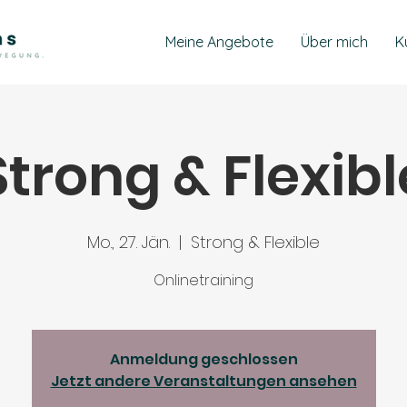
Meine Angebote
Über mich
K
Strong & Flexibl
Mo., 27. Jän.
  |  
Strong & Flexible
Onlinetraining
Anmeldung geschlossen
Jetzt andere Veranstaltungen ansehen