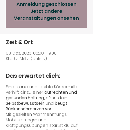
Anmeldung geschlossen
Jetzt andere
Veranstaltungen ansehen
Zeit & Ort
08. Dez. 2023, 08:00 – 9:00
Starke Mitte (online)
Das erwartet dich:
Eine starke und flexible Körpermitte
verhilft dir zu einer
aufrechten und
gesunden Haltung
, nährt dein
Selbstbewusstsein
und
beugt
Rückenschmerzen vor
.
Mit gezielten Wahrnehmungs-,
Mobilisierungs- und
Kräftigungsübungen stärkst du auf