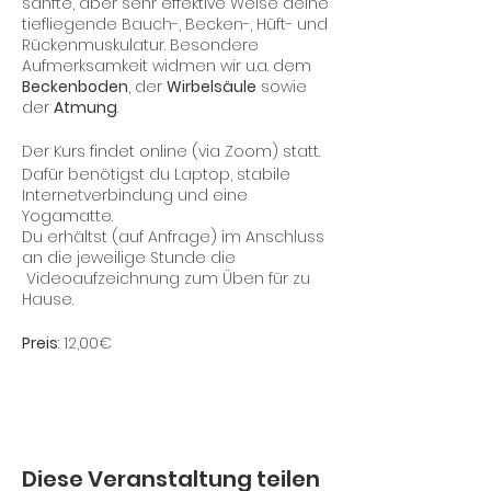
sanfte, aber sehr effektive Weise deine
tiefliegende Bauch-, Becken-, Hüft- und
Rückenmuskulatur. Besondere
Aufmerksamkeit widmen wir u.a. dem
Beckenboden
, der
Wirbelsäule
sowie
der
Atmung
.
Der Kurs findet online (via Zoom) statt.
Dafür benötigst du Laptop, stabile
Internetverbindung und eine
Yogamatte.
Du erhältst (auf Anfrage) im Anschluss
an die jeweilige Stunde die
Videoaufzeichnung zum Üben für zu
Hause.
Preis
: 12,00€
Diese Veranstaltung teilen