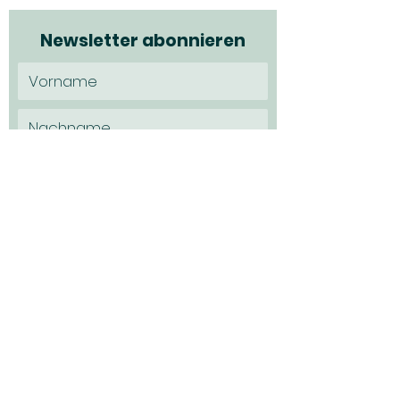
Newsletter abonnieren
Ich möchte den Newsletter
abonnieren und habe die
Datenschutzerklärung zur Kenntns
genommen.
Datenschutz
absenden