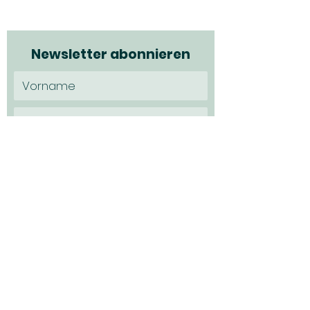
Newsletter abonnieren
Ich möchte den Newsletter
abonnieren und habe die
Datenschutzerklärung zur Kenntns
genommen.
Datenschutz