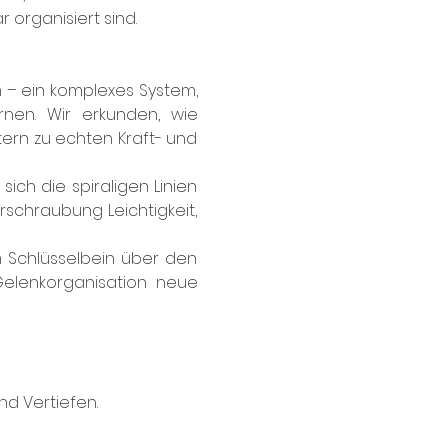
 organisiert sind.
 – ein komplexes System, 
nen. Wir erkunden, wie 
rn zu echten Kraft- und 
ch die spiraligen Linien 
schraubung Leichtigkeit, 
 Schlüsselbein über den 
elenkorganisation neue 
d Vertiefen.