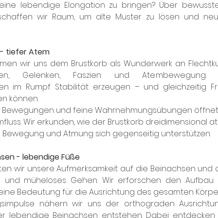
 eine lebendige Elongation zu bringen? Über bewuss
schaffen wir Raum, um alte Muster zu lösen und ne
 - tiefer Atem
men wir uns dem Brustkorb als Wunderwerk an Flechtku
n, Gelenken, Faszien und Atembewegung. Wi
n im Rumpf Stabilität erzeugen – und gleichzeitig Fre
en können.
te Bewegungen und feine Wahrnehmungsübungen öffnet s
emfluss. Wir erkunden, wie der Brustkorb dreidimensional 
e Bewegung und Atmung sich gegenseitig unterstützen.
hsen - lebendige Füße
ten wir unsere Aufmerksamkeit auf die Beinachsen und d
ce und müheloses Gehen. Wir erforschen den Aufbau 
eine Bedeutung für die Ausrichtung des gesamten Körper
simpulse nähern wir uns der orthograden Ausrichtun
ber lebendige Beinachsen entstehen. Dabei entdecken wir