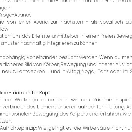
undwissen zur Anatomie - basierend auf den Prinzipien de
gen 
 Yoga-Asanas 
 von einer Asana zur nächsten - als spezifisch auf
low
ion, um das Erlernte unmittelbar in einen freien Beweg
uster nachhaltig integrieren zu können
nabhängig voneinander besucht werden. Wenn du mehre
itlicheres Bild von Körper, Bewegung und innerer Ausrich
 neu zu entdecken – und in Alltag, Yoga,  Tanz oder im Sp
cken - aufrechter Kopf
tierten Workshop erforschen wir das Zusammenspiel
es verbindendes Element unserer aufrechten Haltung. 
imensionalen Bewegung des Körpers und erfahren, wie Sta
tzen.
ufrichteprinzip: Wie gelingt es, die Wirbelsäule nicht nur