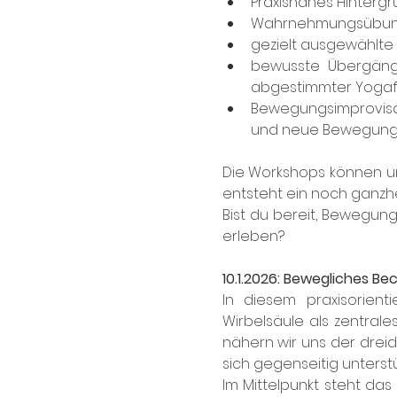
Praxisnahes Hintergr
Wahrnehmungsübun
gezielt ausgewählte
bewusste Übergänge
abgestimmter Yogaf
Bewegungsimprovisat
und neue Bewegungsm
Die Workshops können u
entsteht ein noch ganzhe
Bist du bereit, Bewegung
erleben?
10.1.2026: Bewegliches Be
In diesem praxisorien
Wirbelsäule als zentral
nähern wir uns der dreid
sich gegenseitig unterstü
Im Mittelpunkt steht das A