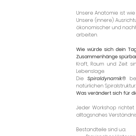
Unsere Anatomie ist wie 
Unsere (innere) Ausricht
ökonomischer und nachhal
arbeiten.
Wie würde sich dein Tag
Zusammenhänge spürbar
Kraft, Raum und Zeit s
Lebenslage. 
Die 
Spiraldynamik
®
be
natürlichen Spiralstruktur.
Was verändert sich für d
Jeder Workshop richtet 
alltagsnahes Verständn
Bestandteile sind u.a.: