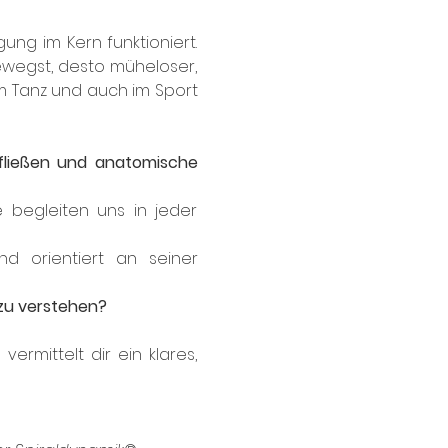
ng im Kern funktioniert. 
ewegst, desto müheloser, 
m Tanz und auch im Sport 
fließen und anatomische 
begleiten uns in jeder 
d orientiert an seiner 
 zu verstehen?
mittelt dir ein klares, 