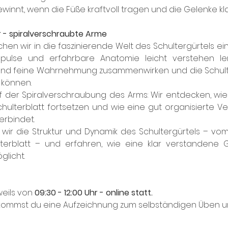
ewinnt, wenn die Füße kraftvoll tragen und die Gelenke klar
r - spiralverschraubte Arme 
en wir in die faszinierende Welt des Schultergürtels ein
pulse und erfahrbare Anatomie leicht verstehen ler
ät und feine Wahrnehmung zusammenwirken und die Schulte
 können.
f der Spiralverschraubung des Arms: Wir entdecken, wie si
ulterblatt fortsetzen und wie eine gut organisierte Ver
erbindet.
r die Struktur und Dynamik des Schultergürtels – vom
lterblatt – und erfahren, wie eine klar verstandene G
licht.
eils von 
09:30 - 12:00 Uhr - online statt.
mmst du eine Aufzeichnung zum selbständigen Üben un