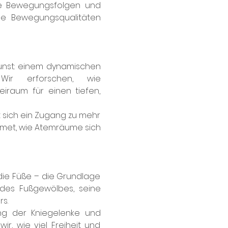
te Bewegungsfolgen und 
ue Bewegungsqualitäten 
nst: einem dynamischen 
r erforschen, wie 
iraum für einen tiefen, 
ich ein Zugang zu mehr 
atmet, wie Atemräume sich 
ie Füße – die Grundlage 
des Fußgewölbes, seine 
s.
g der Kniegelenke und 
, wie viel Freiheit und 